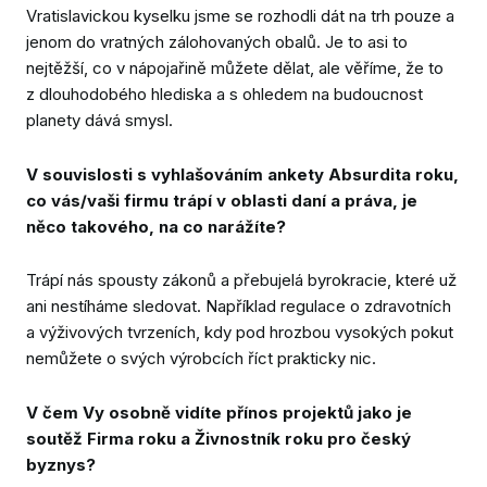
Vratislavickou kyselku jsme se rozhodli dát na trh pouze a
jenom do vratných zálohovaných obalů. Je to asi to
nejtěžší, co v nápojařině můžete dělat, ale věříme, že to
z dlouhodobého hlediska a s ohledem na budoucnost
planety dává smysl.
V souvislosti s vyhlašováním ankety Absurdita roku,
co vás/vaši firmu trápí v oblasti daní a práva, je
něco takového, na co narážíte?
Trápí nás spousty zákonů a přebujelá byrokracie, které už
ani nestíháme sledovat. Například regulace o zdravotních
a výživových tvrzeních, kdy pod hrozbou vysokých pokut
nemůžete o svých výrobcích říct prakticky nic.
V čem Vy osobně vidíte přínos projektů jako je
soutěž Firma roku a Živnostník roku pro český
byznys?