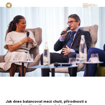
MENU
Dom
Aktual
Pravi
Dopro
Srd
Ino
Pod
Udr
roku
Kalen
Příbě
Jak dnes balancovat mezi chutí, přírodností a
Podc