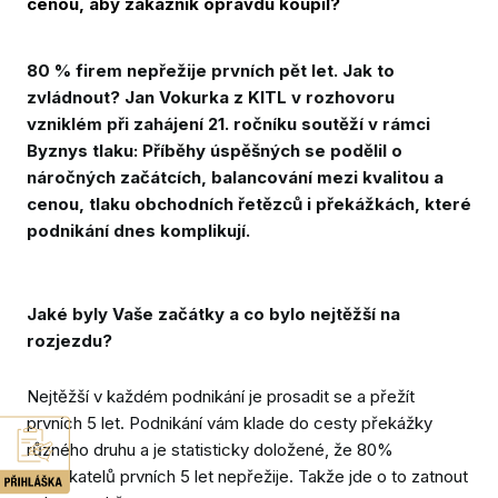
cenou, aby zákazník opravdu koupil?
Absur
80 % firem nepřežije prvních pět let. Jak to
Galer
zvládnout? Jan Vokurka z KITL v rozhovoru
Výsl
vzniklém při zahájení 21. ročníku soutěží v rámci
Partn
Byznys tlaku: Příběhy úspěšných se podělil o
náročných začátcích, balancování mezi kvalitou a
Konta
cenou, tlaku obchodních řetězců i překážkách, které
Ke st
podnikání dnes komplikují.
PŘIH
Jaké byly Vaše začátky a co bylo nejtěžší na
SOUT
rozjezdu?
NOM
Nejtěžší v každém podnikání je prosadit se a přežít
DALŠ
SOUT
prvních 5 let. Podnikání vám klade do cesty překážky
různého druhu a je statisticky doložené, že 80%
podnikatelů prvních 5 let nepřežije. Takže jde o to zatnout