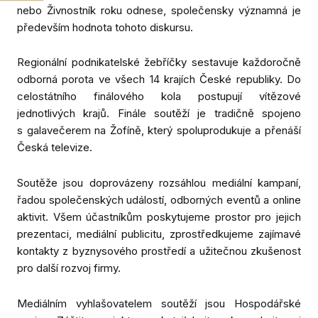
nebo Živnostník roku odnese, společensky významná je
Absur
především hodnota tohoto diskursu.
Galer
Regionální podnikatelské žebříčky sestavuje každoročně
Výsl
odborná porota ve všech 14 krajích České republiky. Do
Partn
celostátního finálového kola postupují vítězové
jednotlivých krajů. Finále soutěží je tradičně spojeno
Konta
s galavečerem na Žofíně, který spoluprodukuje a přenáší
Ke st
Česká televize.
Soutěže jsou doprovázeny rozsáhlou mediální kampaní,
PŘIH
řadou společenských událostí, odborných eventů a online
SOUT
aktivit. Všem účastníkům poskytujeme prostor pro jejich
prezentaci, mediální publicitu, zprostředkujeme zajímavé
NOM
kontakty z byznysového prostředí a užitečnou zkušenost
DALŠ
pro další rozvoj firmy.
SOUT
Mediálním vyhlašovatelem soutěží jsou Hospodářské