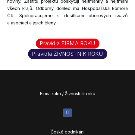
noviny. Záštitu projektu poskytují hejtmanky a hejtmani
všech krajů. Odborný dohled má Hospodářská komora
ČR. Spolupracujeme s desítkami oborových svazů
a asociací a jejich členy.
Pravidla FIRMA ROKU
Pravidla ŽIVNOSTNÍK ROKU
Firma roku / Živnostník roku
České podnikání