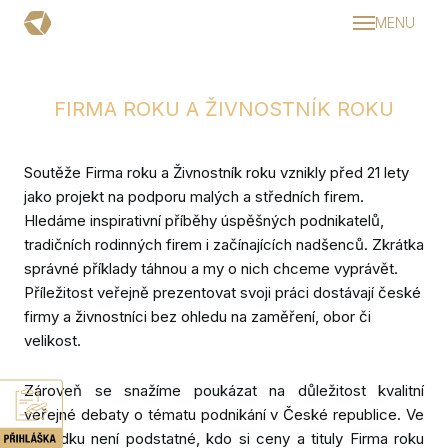
MENU
Dom
Aktual
FIRMA ROKU A ŽIVNOSTNÍK ROKU
Pravi
Dopro
Soutěže Firma roku a Živnostník roku vznikly před 21 lety
Srd
jako projekt na podporu malých a středních firem.
Hledáme inspirativní příběhy úspěšných podnikatelů,
Ino
tradičních rodinných firem i začínajících nadšenců. Zkrátka
Pod
správné příklady táhnou a my o nich chceme vyprávět.
Příležitost veřejně prezentovat svoji práci dostávají české
Udr
firmy a živnostníci bez ohledu na zaměření, obor či
roku
velikost.
Kalen
Zároveň se snažíme poukázat na důležitost kvalitní
Příbě
veřejné debaty o tématu podnikání v České republice. Ve
výsledku není podstatné, kdo si ceny a tituly Firma roku
Podc