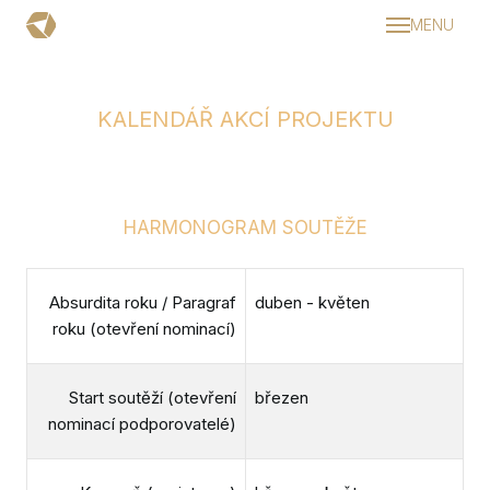
MENU
Dom
Aktual
KALENDÁŘ AKCÍ PROJEKTU
Pravi
Dopro
Srd
HARMONOGRAM SOUTĚŽE
Ino
Pod
Absurdita roku / Paragraf
duben - květen
roku (otevření nominací)
Udr
roku
Start soutěží (otevření
březen
Kalen
nominací podporovatelé)
Příbě
Podc