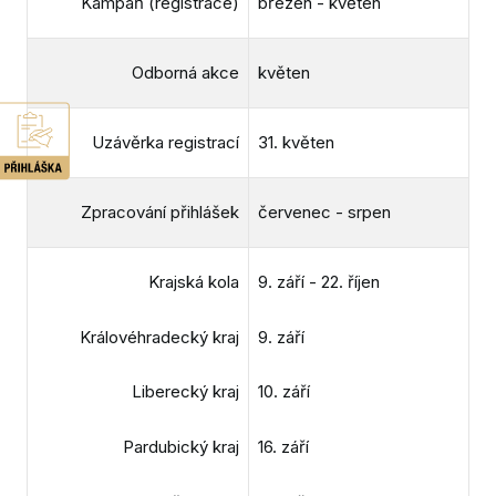
Kampaň (registrace)
březen - květen
Absur
Galer
Odborná akce
květen
Výsl
Uzávěrka registrací
31. květen
Partn
Konta
Zpracování přihlášek
červenec - srpen
Ke st
Krajská kola
9. září - 22. říjen
PŘIH
SOUT
Královéhradecký kraj
9. září
NOM
Liberecký kraj
10. září
DALŠ
SOUT
Pardubický kraj
16. září