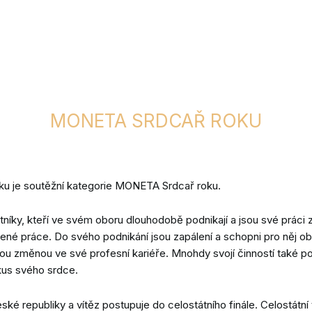
MONETA SRDCAŘ ROKU
oku je soutěžní kategorie MONETA Srdcař roku.
tníky, kteří ve svém oboru dlouhodobě podnikají a jsou své práci
dené práce. Do svého podnikání jsou zapálení a schopni pro něj 
nou změnou ve své profesní kariéře. Mnohdy svojí činností také p
 kus svého srdce.
 České republiky a vítěz postupuje do celostátního finále. Celostátn