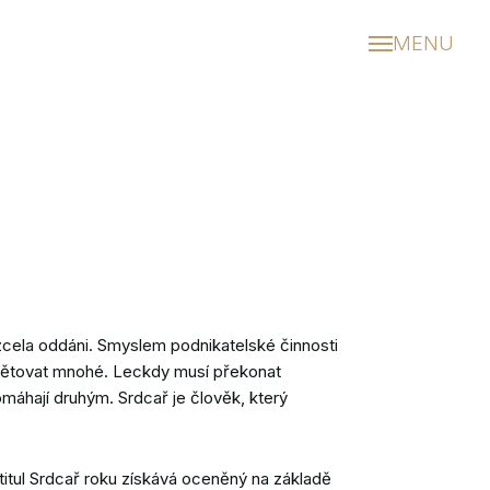
MENU
Do
Aktu
Prav
Dop
Sr
In
 zcela oddáni. Smyslem podnikatelské činnosti
Po
obětovat mnohé. Leckdy musí překonat
Ud
omáhají druhým. Srdcař je člověk, který
Kal
í titul Srdcař roku získává oceněný na základě