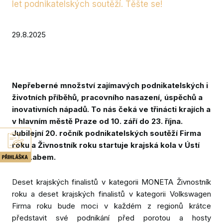
let podnikatelských soutěží. Těšte se!
Absur
Galer
29.8.2025
Výsl
Partn
Konta
Nepřeberné množství zajímavých podnikatelských i
životních příběhů, pracovního nasazení, úspěchů a
Ke st
inovativních nápadů. To nás čeká ve třinácti krajích a
v hlavním městě Praze od 10. září do 23. října.
Jubilejní 20. ročník podnikatelských soutěží Firma
PŘIH
roku a Živnostník roku startuje krajská kola v Ústí
SOUT
nad Labem.
NOM
DALŠ
Deset krajských finalistů v kategorii MONETA Živnostník
SOUT
roku a deset krajských finalistů v kategorii Volkswagen
Firma roku bude moci v každém z regionů krátce
představit své podnikání před porotou a hosty