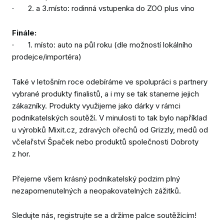
· 2. a 3.místo: rodinná vstupenka do ZOO plus víno
Finále:
· 1. místo: auto na půl roku (dle možností lokálního
prodejce/importéra)
Také v letošním roce odebíráme ve spolupráci s partnery
vybrané produkty finalistů, a i my se tak staneme jejich
zákazníky. Produkty využijeme jako dárky v rámci
podnikatelských soutěží. V minulosti to tak bylo například
u výrobků Mixit.cz, zdravých ořechů od Grizzly, medů od
včelařství Špaček nebo produktů společnosti Dobroty
z hor.
Přejeme všem krásný podnikatelský podzim plný
nezapomenutelných a neopakovatelných zážitků.
Sledujte nás, registrujte se a držíme palce soutěžícím!