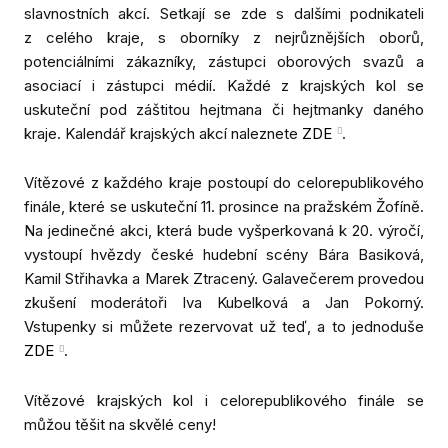
slavnostních akcí. Setkají se zde s dalšími podnikateli
z celého kraje, s oborníky z nejrůznějších oborů,
potenciálními zákazníky, zástupci oborových svazů a
asociací i zástupci médií. Každé z krajských kol se
uskuteční pod záštitou hejtmana či hejtmanky daného
kraje. Kalendář krajských akcí naleznete
ZDE
.
Vítězové z každého kraje postoupí do celorepublikového
finále, které se uskuteční 11. prosince na pražském Žofíně.
Na jedinečné akci, která bude vyšperkovaná k 20. výročí,
vystoupí hvězdy české hudební scény Bára Basiková,
Kamil Střihavka a Marek Ztracený. Galavečerem provedou
zkušení moderátoři Iva Kubelková a Jan Pokorný.
Vstupenky si můžete rezervovat už teď, a to jednoduše
ZDE
.
Vítězové krajských kol i celorepublikového finále se
můžou těšit na skvělé ceny!