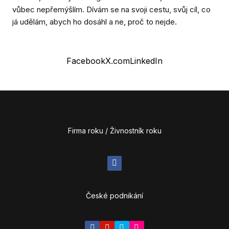
vůbec nepřemýšlím. Dívám se na svoji cestu, svůj cíl, co
já udělám, abych ho dosáhl a ne, proč to nejde.
Facebook
X.com
LinkedIn
Firma roku / Živnostník roku
České podnikání