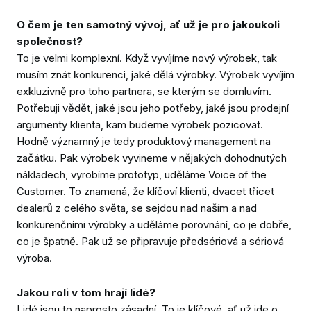
O čem je ten samotný vývoj, ať už je pro jakoukoli
společnost?
To je velmi komplexní. Když vyvíjíme nový výrobek, tak
musím znát konkurenci, jaké dělá výrobky. Výrobek vyvíjím
exkluzivně pro toho partnera, se kterým se domluvím.
Potřebuji vědět, jaké jsou jeho potřeby, jaké jsou prodejní
argumenty klienta, kam budeme výrobek pozicovat.
Hodně významný je tedy produktový management na
začátku. Pak výrobek vyvineme v nějakých dohodnutých
nákladech, vyrobíme prototyp, uděláme Voice of the
Customer. To znamená, že klíčoví klienti, dvacet třicet
dealerů z celého světa, se sejdou nad naším a nad
konkurenčními výrobky a uděláme porovnání, co je dobře,
co je špatně. Pak už se připravuje předsériová a sériová
výroba.
Jakou roli v tom hrají lidé?
Lidé jsou to naprosto zásadní. To je klíčové, ať už jde o