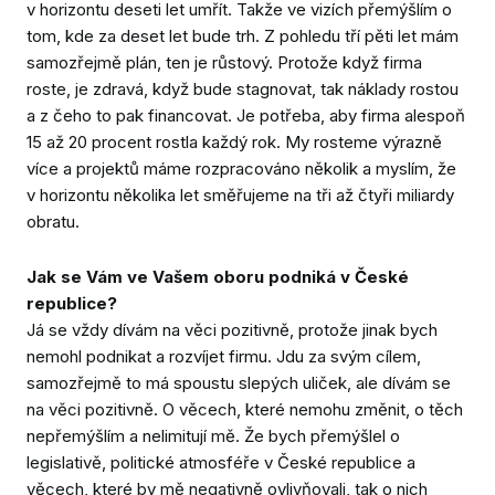
v horizontu deseti let umřít. Takže ve vizích přemýšlím o
tom, kde za deset let bude trh. Z pohledu tří pěti let mám
samozřejmě plán, ten je růstový. Protože když firma
roste, je zdravá, když bude stagnovat, tak náklady rostou
a z čeho to pak financovat. Je potřeba, aby firma alespoň
15 až 20 procent rostla každý rok. My rosteme výrazně
více a projektů máme rozpracováno několik a myslím, že
v horizontu několika let směřujeme na tři až čtyři miliardy
obratu.
Jak se Vám ve Vašem oboru podniká v České
republice?
Já se vždy dívám na věci pozitivně, protože jinak bych
nemohl podnikat a rozvíjet firmu. Jdu za svým cílem,
samozřejmě to má spoustu slepých uliček, ale dívám se
na věci pozitivně. O věcech, které nemohu změnit, o těch
nepřemýšlím a nelimitují mě. Že bych přemýšlel o
legislativě, politické atmosféře v České republice a
věcech, které by mě negativně ovlivňovali, tak o nich