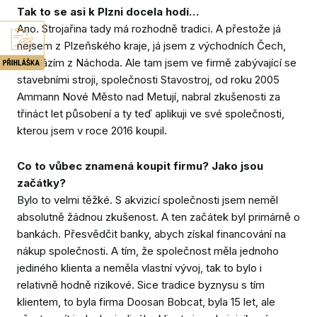
Tak to se asi k Plzni docela hodí…
Ano. Strojařina tady má rozhodně tradici. A přestože já
nejsem z Plzeňského kraje, já jsem z východních Čech,
pocházím z Náchoda. Ale tam jsem ve firmě zabývající se
stavebními stroji, společnosti Stavostroj, od roku 2005
Ammann Nové Město nad Metují, nabral zkušenosti za
třináct let působení a ty teď aplikuji ve své společnosti,
kterou jsem v roce 2016 koupil.
Co to vůbec znamená koupit firmu? Jako jsou
začátky?
Bylo to velmi těžké. S akvizicí společnosti jsem neměl
absolutně žádnou zkušenost. A ten začátek byl primárně o
bankách. Přesvědčit banky, abych získal financování na
nákup společnosti. A tím, že společnost měla jednoho
jediného klienta a neměla vlastní vývoj, tak to bylo i
relativně hodně rizikové. Sice tradice byznysu s tím
klientem, to byla firma Doosan Bobcat, byla 15 let, ale