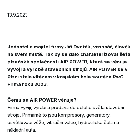
Absur
13.9.2023
Galer
Výsl
Partn
Jednatel a majitel firmy Jiří Dvořák, vizionář, člověk
Konta
na svém místě. Tak by se dalo charakterizovat šéfa
plzeňské společnosti AIR POWER, která se věnuje
Ke st
vývoji a výrobě stavebních strojů. AIR POWER se v
Plzni stala vítězem v krajském kole soutěže PwC
Firma roku 2023.
PŘIH
SOUT
Čemu se AIR POWER věnuje?
NOM
Firma vyvíjí, vyrábí a prodává do celého světa stavební
DALŠ
stroje. Primárně to jsou kompresory, generátory,
SOUT
osvětlovací věže, vibrační válce, hydraulická čela na
nákladní auta.