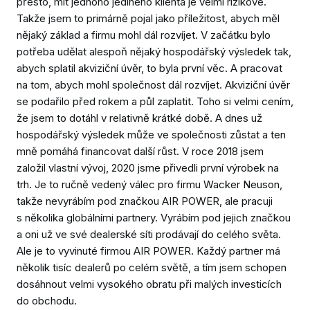
přesto, mít jednoho jediného klienta je velmi rizikové.
Takže jsem to primárně pojal jako příležitost, abych měl
nějaký základ a firmu mohl dál rozvíjet. V začátku bylo
potřeba udělat alespoň nějaký hospodářský výsledek tak,
abych splatil akviziční úvěr, to byla první věc. A pracovat
na tom, abych mohl společnost dál rozvíjet. Akviziční úvěr
se podařilo před rokem a půl zaplatit. Toho si velmi cením,
že jsem to dotáhl v relativně krátké době. A dnes už
hospodářský výsledek může ve společnosti zůstat a ten
mně pomáhá financovat další růst. V roce 2018 jsem
založil vlastní vývoj, 2020 jsme přivedli první výrobek na
trh. Je to ručně vedený válec pro firmu Wacker Neuson,
takže nevyrábím pod značkou AIR POWER, ale pracuji
s několika globálními partnery. Vyrábím pod jejich značkou
a oni už ve své dealerské síti prodávají do celého světa.
Ale je to vyvinuté firmou AIR POWER. Každý partner má
několik tisíc dealerů po celém světě, a tím jsem schopen
dosáhnout velmi vysokého obratu při malých investicích
do obchodu.