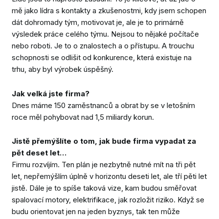
mě jako lídra s kontakty a zkušenostmi, kdy jsem schopen
dát dohromady tým, motivovat je, ale je to primárně
výsledek práce celého týmu. Nejsou to nějaké počítače
nebo roboti. Je to o znalostech a o přístupu. A trouchu
schopnosti se odlišit od konkurence, která existuje na
trhu, aby byl výrobek úspěšný.
Jak velká jste firma?
Dnes máme 150 zaměstnanců a obrat by se v letošním
roce měl pohybovat nad 1,5 miliardy korun.
Jistě přemýšlíte o tom, jak bude firma vypadat za
pět deset let…
Firmu rozvíjím. Ten plán je nezbytně nutné mít na tři pět
let, nepřemýšlím úplně v horizontu deseti let, ale tří pěti let
jistě. Dále je to spíše taková vize, kam budou směřovat
spalovací motory, elektrifikace, jak rozložit riziko. Když se
budu orientovat jen na jeden byznys, tak ten může