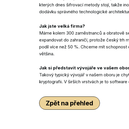
kterých dnes šifrovací metody stojí, takže in
dodávku správného technologické architektury,
Jak jste velká firma?
Máme kolem 300 zaměstnanců a obratově se bu
expandovat do zahraničí, protože český trh 
podíl více než 50 %. Chceme mít schopnost do
většina.
Jak si představit vývojáře ve vašem obo
Takový typický vývojář v našem oboru je chy
kryptografii. V širších vrstvách je to softwar
Zpět na přehled