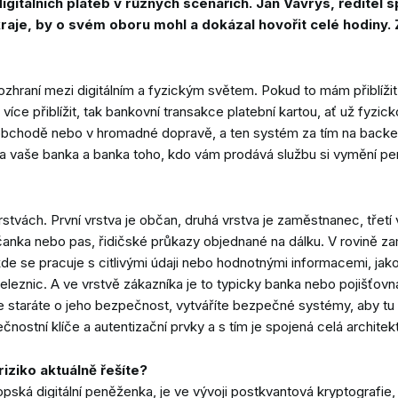
 digitálních plateb v různých scénářích. Jan Vavrys, ředitel 
aje, by o svém oboru mohl a dokázal hovořit celé hodiny.
hraní mezi digitálním a fyzickým světem. Pokud to mám přiblížit,
více přiblížit, tak bankovní transakce platební kartou, ať už fyzic
 obchodě nebo v hromadné dopravě, a ten systém za tím na backe
a a vaše banka a banka toho, kdo vám prodává službu si vymění pe
vrstvách. První vrstva je občan, druhá vrstva je zaměstnanec, třetí
bčanka nebo pas, řidičské průkazy objednané na dálku. V rovině za
kde se pracuje s citlivými údaji nebo hodnotnými informacemi, jak
ě železnic. A ve vrstvě zákazníka je to typicky banka nebo pojišťo
se staráte o jeho bezpečnost, vytváříte bezpečné systémy, aby tu
ostní klíče a autentizační prvky a s tím je spojená celá architektu
iziko aktuálně řešíte?
pská digitální peněženka, je ve vývoji postkvantová kryptografie