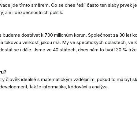
ovace jde tímto směrem. Co se dnes řeší, často ten slabý prvek je
 ale i bezpečnostních politik.
deme dostávat k 700 milionům korun. Společnost za 30 let konti
má takovou velikost, jakou má. My ve specifických oblastech, v
stat se i dále. Jsme ve 40 státech, dnes nám to tvoří 30 % tržeb 
ru?
trý člověk ideálně s matematickým vzděláním, pokud to má být sk
e development, takže informatika, kódování a analýza.