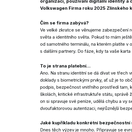
organizací, používání digitální identity a
Volkswagen Firma roku 2025 Zlínského kr
Čím se firma zabývá?
Ve velké zkratce se věnujeme zabezpečení roz
světa a identitního světa. Pokud to mám ještě 
od samotného terminálu, na kterém platíte v
s dalšími partnery. Do fáze, kdy ta vaše kart
To je strana platební…
Ano. Na stranu identitní se dá dívat ve třech 
doklady s biometrickými prvky, ať už je to o
podpis, bezpečnost vnitřního prostředí tam, 
školách, kritické infrastruktuře státu, správ
on si spravuje své peníze, udělá chybu a vy 
dvoufaktorovou autentizaci, nejrůznější bezpečn
Jaké kupříkladu konkrétní bezpečnostní r
Dnes těch výzev je mnoho. Připravuje se evro