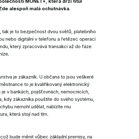
společnosti MONET+, která drží titul
N
 Zde alespoň malá ochutnávka.
DA
R
 tak je to bezpečnost dvou světů, platebního
SO
kou nebo digitální v telefonu a řetězec operací
RO
ndu, který zpracovává transakci až do fáze
níze.
 vrstva je zákazník. U občana to jsou veškeré
městnance to je kvalifikovaný elektronický
o je v bankách, pojišťovnách, nemocnicích,
vna, kdy zákazníka pouštíte do svého systému,
 chybu nemohl udělat, nabízíte mu
ra, která stojí nad tím.
, což bude měnit vůbec základní premisy, na