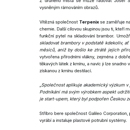
Z druhého místa se může radovat Josef S
vysněným rámováním obrazů.
Vítězná společnost
Terpenix
se zaměřuje na 
chemie. Další cílovou skupinou jsou ti, kteří
funkční pytel na skladování brambor. Umož
skladovat brambory v podstatě kdekoliv, a
měsíců, aniž by došlo ke ztrátě jejich při
vytvořena přírodními vlákny, zejména z dobře p
těkavých látek z kmínu, a navíc ji lze snadno v
získanou z kmínu destilací.
„Společnost aplikuje akademický výzkum v 
Podnikání má svým výrobkem aspekt udržiteln
je start-upem, který byl podpořen Českou z
Stříbro bere společnost Galileo Corporation, 
vyrábí a instaluje plastové potrubní systémy.