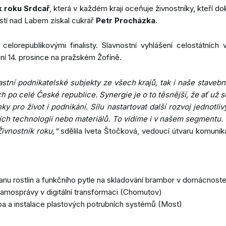
 roku Srdcař
, která v každém kraji oceňuje živnostníky, kteří do
 Ústí nad Labem získal cukrář
Petr Procházka
.
celorepublikovými finalisty. Slavnostní vyhlášení celostátních
í 14. prosince na pražském Žofíně.
stní podnikatelské subjekty ze všech krajů, tak i naše stavebn
h po celé České republice. Synergie je o to těsnější, že ať už s
y pro život i podnikání. Sílu nastartovat další rozvoj jednotliv
ch technologií nebo materiálů. To vidíme i v našem segmentu. J
ivnostník roku,“
sdělila Iveta Štočková, vedoucí útvaru komuni
anu rostlin a funkčního pytle na skladování brambor v domácnost
samosprávy v digitální transformaci (Chomutov)
ba a instalace plastových potrubních systémů (Most)