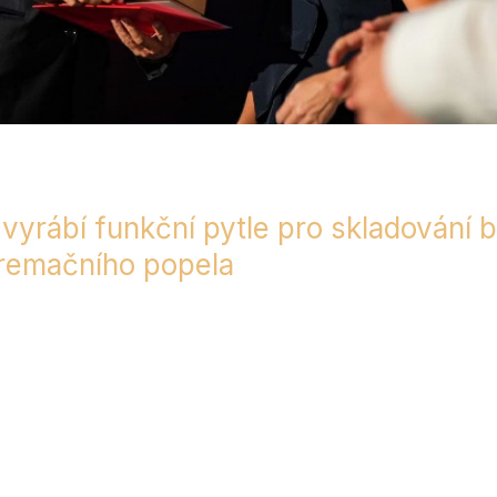
vyrábí funkční pytle pro skladování b
 kremačního popela