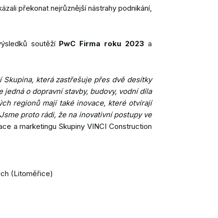
kázali překonat nejrůznější nástrahy podnikání,
 výsledků soutěží
PwC Firma roku 2023
a
í Skupina, která zastřešuje přes dvě desítky
e jedná o dopravní stavby, budovy, vodní díla
ých regionů mají také inovace, které otvírají
sme proto rádi, že na inovativní postupy ve
kace a marketingu Skupiny VINCI Construction
ech (Litoměřice)