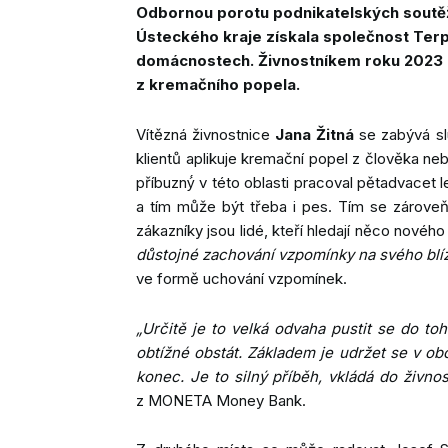
Odbornou porotu podnikatelských soutěží
Ústeckého kraje získala společnost Terp
domácnostech. Živnostníkem roku 2023 Ús
z kremačního popela.
Vítězná živnostnice
Jana Žitná
se zabývá slu
klientů aplikuje kremační popel z člověka neb
příbuzný́ v této oblasti pracoval pětadvacet l
a tím může být třeba i pes. Tím se zároveň o
zákazníky jsou lidé, kteří hledají něco nového
důstojné zachování vzpomínky na svého blíz
ve formě uchování vzpomínek.
„Určitě je to velká odvaha pustit se do toho
obtížné obstát. Základem je udržet se v obo
konec. Je to silný příběh, vkládá do živn
z MONETA Money Bank.