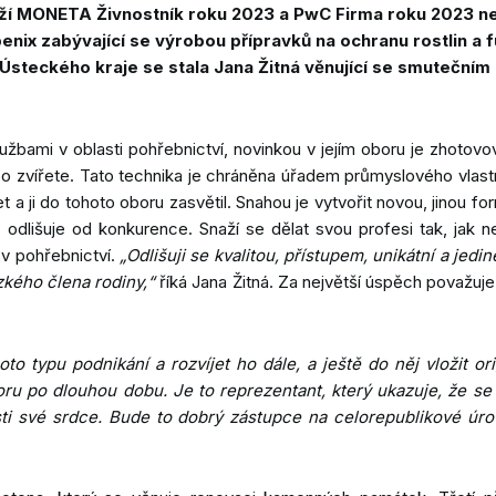
 MONETA Živnostník roku 2023 a PwC Firma roku 2023 nejví
enix zabývající se výrobou přípravků na ochranu rostlin a 
teckého kraje se stala Jana Žitná věnující se smutečním 
žbami v oblasti pohřebnictví, novinkou v jejím oboru je zhotovo
o zvířete. Tato technika je chráněna úřadem průmyslového vlastnict
et a ji do tohoto oboru zasvětil. Snahou je vytvořit novou, jinou 
dlišuje od konkurence. Snaží se dělat svou profesi tak, jak nej
 v pohřebnictví.
„Odlišuji se kvalitou, přístupem, unikátní a jed
kého člena rodiny,“
říká Jana Žitná. Za největší úspěch považuj
to typu podnikání a rozvíjet ho dále, a ještě do něj vložit ori
ru po dlouhou dobu. Je to reprezentant, který ukazuje, že se 
osti své srdce. Bude to dobrý zástupce na celorepublikové úro