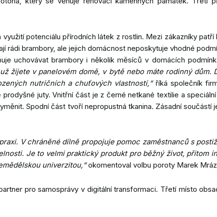
otona, který se věnuje renovaci kamenných památek. Třetí p
využití potenciálu přírodních látek z rostlin. Mezi zákazníky pat
 mají rádi brambory, ale jejich domácnost neposkytuje vhodné pod
ňuje uchovávat brambory i několik měsíců v domácích podmínk
ť už žijete v panelovém domě, v bytě nebo máte rodinný dům.
rozených nutričních a chuťových vlastností,“
říká společník fir
rodyšné juty. Vnitřní část je z černé netkané textilie a speciální
yměnit. Spodní část tvoří nepropustná tkanina. Zásadní součástí je 
praxi. V chráněné dílně propojuje pomoc zaměstnanců s postiže
osti. Je to velmi praktický produkt pro běžný život, přitom i
emědělskou univerzitou,“
okomentoval volbu poroty Marek Mráz
partner pro samosprávy v digitální transformaci. Třetí místo obs