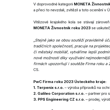
V doprovodné kategorii
MONETA Živnostník
a přeci to nevzdali, zvítězil a toto ocenění v
Vítězové krajského kola se stávají zároveň 
MONETA Živnostník roku 2023
se uskutečn
„Stejně jako se obou soutěží pravidelně úča
tradičních společností, pracuje na projektec
či městský mobiliář, vytváříme lepší podmínk
nové možnosti díky využívání nejmodernější
firmách upozorňují i soutěže Firma roku a Ž
CS.
PwC Firma roku 2023 Ústeckého kraje:
1. Terpenix s.r.o.
– výroba přípravků na ochr
2. Galileo Corporation s.r.o.
– partner pro 
3. PPS Engineering CZ s.r.o.
– prodej, výro