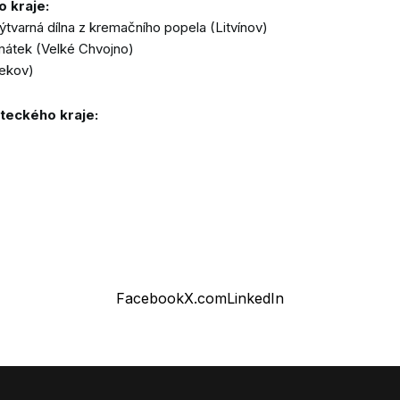
 kraje:
ýtvarná dílna z kremačního popela (Litvínov)
átek (Velké Chvojno)
řekov)
teckého kraje:
Facebook
X.com
LinkedIn