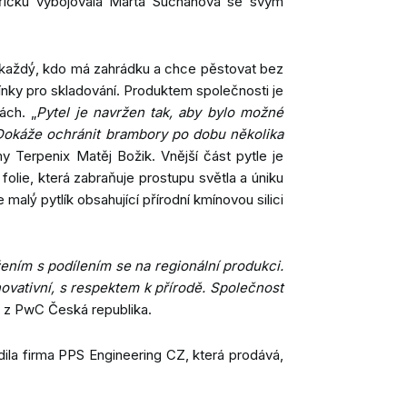
říčku vybojovala Marta Suchanová se svým
ří každý́, kdo má zahrádku a chce pěstovat bez
mínky pro skladování. Produktem společnosti je
ách. „
Pytel je navržen tak, aby bylo možné
 Dokáže ochránit brambory po dobu několika
my Terpenix Matěj Božik. Vnější část pytle je
 folie, která zabraňuje prostupu světla a úniku
malý́ pytlík obsahující přírodní kmínovou silici
ním s podílením se na regionální produkci.
novativní, s respektem k přírodě. Společnost
 z PwC Česká republika.
adila firma PPS Engineering CZ, která prodává,