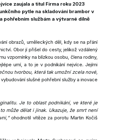
N
ce zaujala a titul Firma roku 2023
funkčního pytle na skladování brambor v
DA
a pohřebním službám a výtvarné dílně
R
SO
vání obrazů, uměleckých děl, kdy se na přání
RO
ví. Obor jí přišel do cesty, jelikož vzdálený
formu vzpomínky na blízkou osobu, člena rodiny,
lépe umí, a to je v podnikání nejvíce. Jejími
inečnou tvorbou, která tak umožní zcela nové,
e vybudování slušné pohřební služby a inovace
ginalitu. Je to oblast podnikání, ve které je
to může dělat i jinak. Ukazuje, že smrt není
vni,“
ohodnotil vítěze za porotu Martin Kočiš