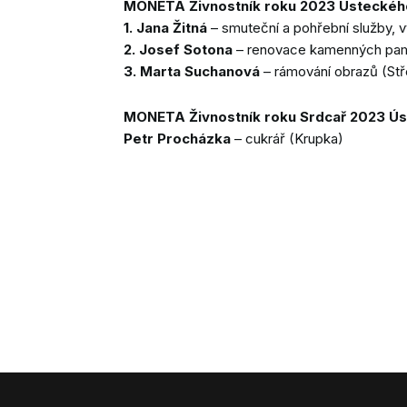
MONETA Živnostník roku 2023 Ústeckého
1. Jana Žitná
– smuteční a pohřební služby, v
2. Josef Sotona
– renovace kamenných pam
3. Marta Suchanová
– rámování obrazů (St
MONETA Živnostník roku Srdcař 2023 Ús
Petr Procházka
– cukrář (Krupka)