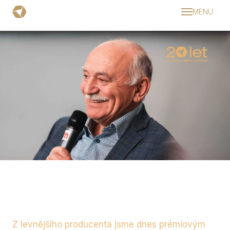
MENU
Dom
Aktual
Pravi
Dopro
Srd
Ino
Pod
Udr
roku
Kalen
Příbě
Z levnějšího producenta jsme dnes prémiovým
Podc