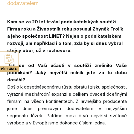
dodavatelem
Absur
Galer
Kam se za 20 let trvání podnikatelských soutěží
Firma roku a Živnostník roku posunul Zbyněk Frolík
Výsl
a jeho společnost LINET? Nejen o podnikatelském
Partn
rozvoji, ale například i o tom, zda by si dnes vybral
Konta
stejný obor, už v rozhovoru.
Ke st
Jak se od Vaší účasti v soutěži změnilo Vaše
podnikání? Jaký největší milník jste za tu dobu
dosáhl?
PŘIH
Došlo k desetinásobnému růstu obratu i zisku společnosti,
SOUT
výrazné mezinárodní expanzi s celkem dvaceti dceřinými
NOM
firmami na všech kontinentech. Z levnějšího producenta
DALŠ
jsme dnes prémiovým dodavatelem v nejvyšším
SOUT
segmentu lůžek. Patříme mezi čtyři největší světové
výrobce a v Evropě jsme dokonce číslem jedna.