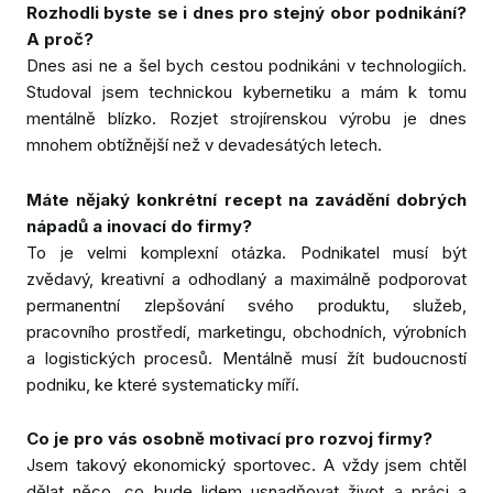
Rozhodli byste se i dnes pro stejný obor podnikání?
A proč?
Dnes asi ne a šel bych cestou podnikáni v technologiích.
Studoval jsem technickou kybernetiku a mám k tomu
mentálně blízko. Rozjet strojírenskou výrobu je dnes
mnohem obtížnější než v devadesátých letech.
Máte nějaký konkrétní recept na zavádění dobrých
nápadů a inovací do firmy?
To je velmi komplexní otázka. Podnikatel musí být
zvědavý, kreativní a odhodlaný a maximálně podporovat
permanentní zlepšování svého produktu, služeb,
pracovního prostředí, marketingu, obchodních, výrobních
a logistických procesů. Mentálně musí žít budoucností
podniku, ke které systematicky míří.
Co je pro vás osobně motivací pro rozvoj firmy?
Jsem takový ekonomický sportovec. A vždy jsem chtěl
dělat něco, co bude lidem usnadňovat život a práci a