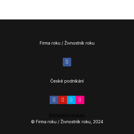
Absur
Galer
Výsl
Partn
Firma roku / Živnostník roku
Konta
Ke st
České podnikání
PŘIH
SOUT
NOM
DALŠ
SOUT
Nastavení cookies
© Firma roku / Živnostník roku, 2024